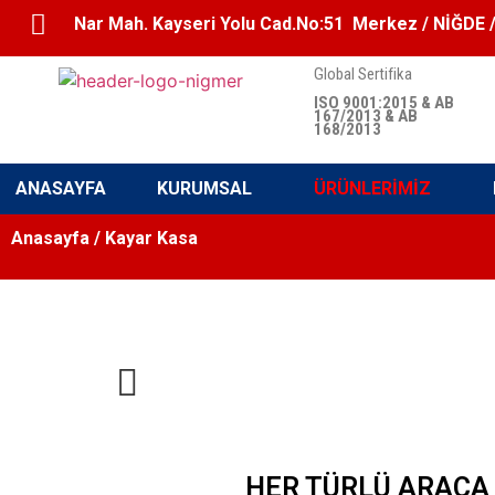
Nar Mah. Kayseri Yolu Cad.No:51 Merkez / NİĞDE 
Global Sertifika
ISO 9001:2015 & AB
167/2013 & AB
168/2013
ANASAYFA
KURUMSAL
ÜRÜNLERİMİZ
Anasayfa
/ Kayar Kasa
HER TÜRLÜ ARACA