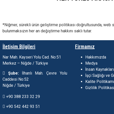
*Niğmer, sürekli ürün geliştirme politikası doğrultusunda, web s
bulunmaksızın her an değiştirme hakkını saklı tutar.
İletişim Bilgileri
Firmamız
Nar Mah. Kayseri Yolu Cad. No:51
Hakkımızda
Merkez – Niğde / Türkiye
Medya
İnsan Kaynakları
Şube:
İlhanlı Mah. Çevre Yolu
İşçi Sağlığı ve G
Caddesi No:52
Kalite Politikam
Niğde / Türkiye
Gizlilik Politikas
+90 388 233 32 29
+90 542 442 93 51