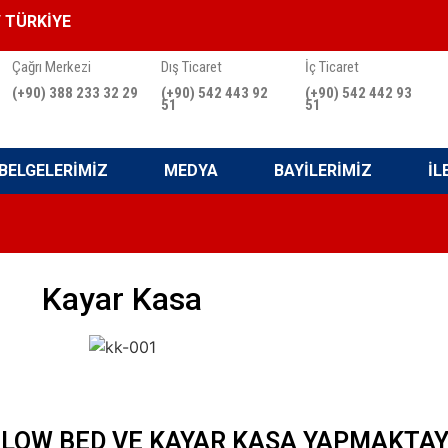
/ TÜRKİYE
Çağrı Merkezi
Dış Ticaret
İç Ticaret
(+90) 388 233 32 29
(+90) 542 443 92
(+90) 542 442 93
51
51
BELGELERİMİZ
MEDYA
BAYİLERİMİZ
İL
Kayar Kasa
 LOW BED VE KAYAR KASA YAPMAKTAY